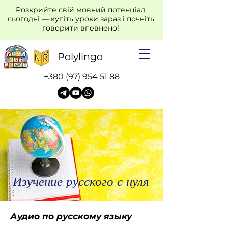
Розкрийте свій мовний потенціал
сьогодні — купіть уроки зараз і почніть
говорити впевнено!
Polylingo
+380 (97) 954 51 88
Изучение русского с нуля
Аудио по русскому языку