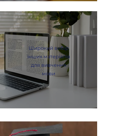
Широкий вибір
інших матеріалів
для вивчення
мови