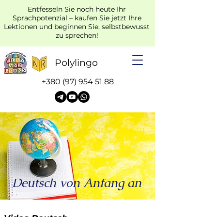
Entfesseln Sie noch heute Ihr
Sprachpotenzial – kaufen Sie jetzt Ihre
Lektionen und beginnen Sie, selbstbewusst
zu sprechen!
Polylingo
+380 (97) 954 51 88
Deutsch von Anfang an