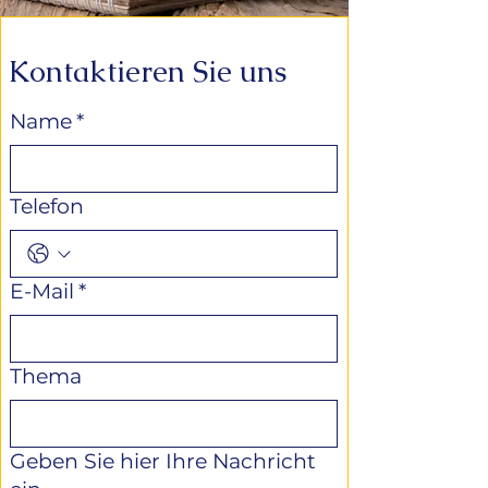
Kontaktieren Sie uns
Name
*
Telefon
E-Mail
*
Thema
Geben Sie hier Ihre Nachricht