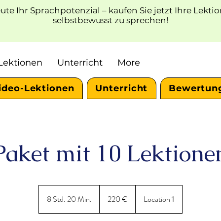
ute Ihr Sprachpotenzial – kaufen Sie jetzt Ihre Lekt
selbstbewusst zu sprechen!
Lektionen
Unterricht
More
ideo-Lektionen
Unterricht
Bewertun
Paket mit 10 Lektione
220
Euro
8 Std. 20 Min.
8
220 €
Location 1
S