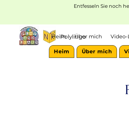
Entfesseln Sie noch he
Heim
Polylingo
Über mich
Video-
Heim
Über mich
V