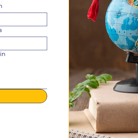
n
a
in